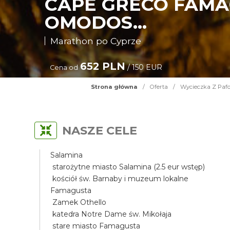
CAPE GRECO FAMA
OMODOS...
Marathon po Cyprze
652 PLN
/ 150 EUR
Cena od
Strona główna
/
Oferta
/
Wycieczka Z Pafo
NASZE CELE
Salamina
starożytne miasto Salamina (2.5 eur wstęp)
kościół św. Barnaby i muzeum lokalne
Famagusta
Zamek Othello
katedra Notre Dame św. Mikołaja
stare miasto Famagusta