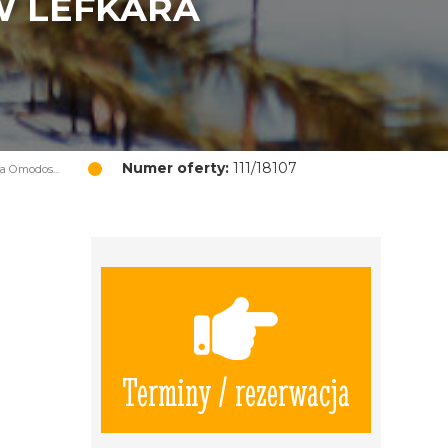
W LEFKARA
Numer oferty:
111/18107
 Omodos...
Terminy / rezerwacja