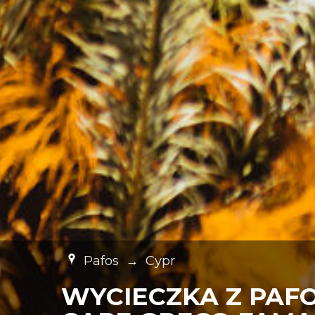
Pafos
→
Cypr
WYCIECZKA Z PAF