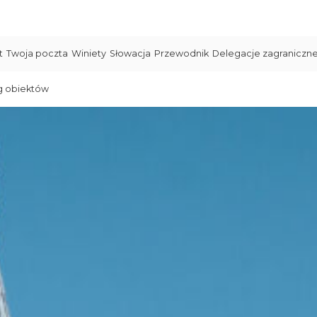
t
Twoja poczta
Winiety
Słowacja
Przewodnik
Delegacje zagraniczn
g obiektów