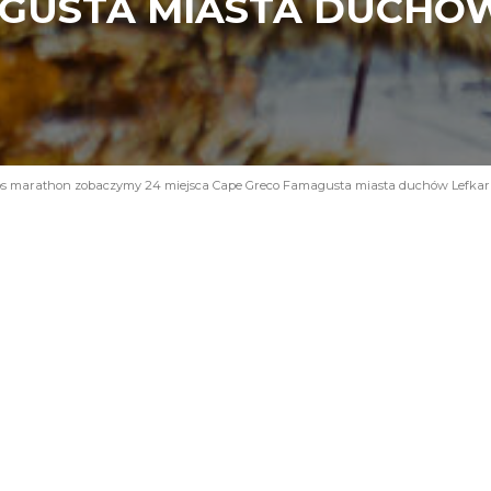
GUSTA MIASTA DUCHÓ
s marathon zobaczymy 24 miejsca Cape Greco Famagusta miasta duchów Lefkara