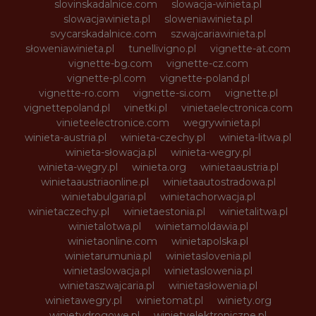
slovinskadalnice.com
slowacja-winieta.pl
slowacjawinieta.pl
sloweniawinieta.pl
svycarskadalnice.com
szwajcariawinieta.pl
słoweniawinieta.pl
tunellivigno.pl
vignette-at.com
vignette-bg.com
vignette-cz.com
vignette-pl.com
vignette-poland.pl
vignette-ro.com
vignette-si.com
vignette.pl
vignettepoland.pl
vinetki.pl
vinietaelectronica.com
vinieteelectronice.com
wegrywinieta.pl
winieta-austria.pl
winieta-czechy.pl
winieta-litwa.pl
winieta-słowacja.pl
winieta-wegry.pl
winieta-węgry.pl
winieta.org
winietaaustria.pl
winietaaustriaonline.pl
winietaautostradowa.pl
winietabulgaria.pl
winietachorwacja.pl
winietaczechy.pl
winietaestonia.pl
winietalitwa.pl
winietalotwa.pl
winietamoldawia.pl
winietaonline.com
winietapolska.pl
winietarumunia.pl
winietaslovenia.pl
winietaslowacja.pl
winietaslowenia.pl
winietaszwajcaria.pl
winietasłowenia.pl
winietawegry.pl
winietomat.pl
winiety.org
winietydrogowe.pl
winietyelektroniczne.pl