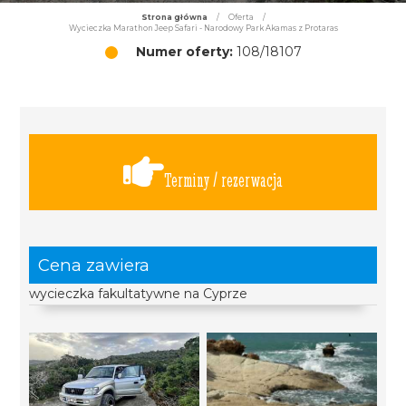
Strona główna
/
Oferta
/
Wycieczka Marathon Jeep Safari - Narodowy Park Akamas z Protaras
Numer oferty:
108/18107
Terminy / rezerwacja
Cena zawiera
wycieczka fakultatywne na Cyprze