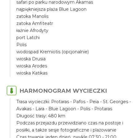
safari po parku narodowym Akamas
najpiękniejsza plaża Blue Lagoon
zatoka Manolis
zatoka Amfiteatr
łaźnie Afrodyty
port Latchi
Polis
wodospad Kremiotis (opcjonalnie)
wioska Drusia
wioska Arodes
wioska Katikas
HARMONOGRAM WYCIECZKI
Trasa wycieczki: Protaras - Pafos - Peia - St. Georges -
Avakas - Lara - Blue Lagoon - Polis - Protaras
Długość trasy: 480 km
Podczas przejazdu przewidziano czas na postoje i
posiłki, a także sesje fotograficzne i plażowanie
Czas trwania: jeden dzień, zwykle 07:30 - 21:00