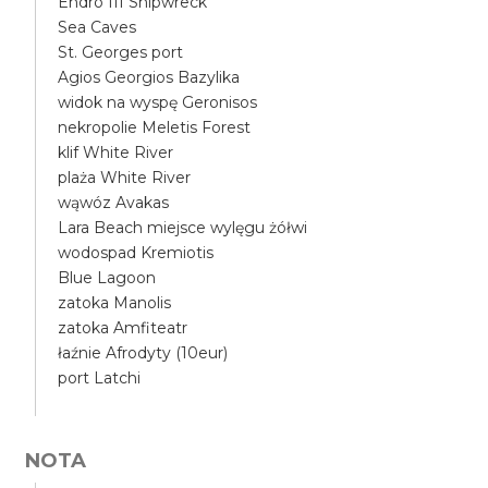
Endro III Shipwreck
Sea Caves
St. Georges port
Agios Georgios Bazylika
widok na wyspę Geronisos
nekropolie Meletis Forest
klif White River
plaża White River
wąwóz Avakas
Lara Beach miejsce wylęgu żółwi
wodospad Kremiotis
Blue Lagoon
zatoka Manolis
zatoka Amfiteatr
łaźnie Afrodyty (10eur)
port Latchi
NOTA