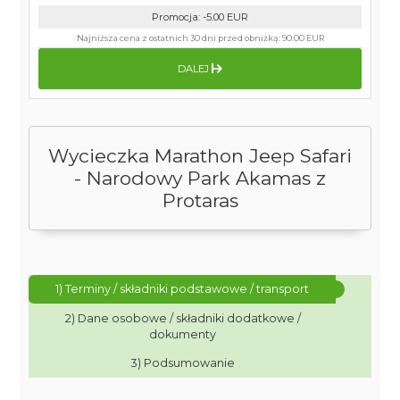
Promocja
:
-5.00
EUR
Najniższa cena z ostatnich 30 dni przed obniżką:
90.00 EUR
DALEJ
Wycieczka Marathon Jeep Safari
- Narodowy Park Akamas z
Protaras
1) Terminy / składniki podstawowe / transport
2) Dane osobowe / składniki dodatkowe /
dokumenty
3) Podsumowanie