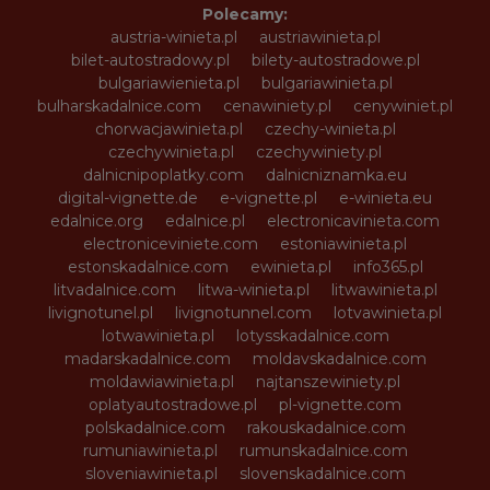
Polecamy:
austria-winieta.pl
austriawinieta.pl
bilet-autostradowy.pl
bilety-autostradowe.pl
bulgariawienieta.pl
bulgariawinieta.pl
bulharskadalnice.com
cenawiniety.pl
cenywiniet.pl
chorwacjawinieta.pl
czechy-winieta.pl
czechywinieta.pl
czechywiniety.pl
dalnicnipoplatky.com
dalnicniznamka.eu
digital-vignette.de
e-vignette.pl
e-winieta.eu
edalnice.org
edalnice.pl
electronicavinieta.com
electroniceviniete.com
estoniawinieta.pl
estonskadalnice.com
ewinieta.pl
info365.pl
litvadalnice.com
litwa-winieta.pl
litwawinieta.pl
livignotunel.pl
livignotunnel.com
lotvawinieta.pl
lotwawinieta.pl
lotysskadalnice.com
madarskadalnice.com
moldavskadalnice.com
moldawiawinieta.pl
najtanszewiniety.pl
oplatyautostradowe.pl
pl-vignette.com
polskadalnice.com
rakouskadalnice.com
rumuniawinieta.pl
rumunskadalnice.com
sloveniawinieta.pl
slovenskadalnice.com