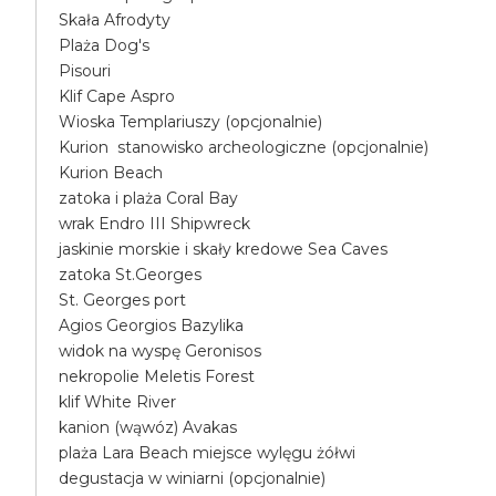
Skała Afrodyty
Plaża Dog's
Pisouri
Klif Cape Aspro
Wioska Templariuszy (opcjonalnie)
Kurion stanowisko archeologiczne (opcjonalnie)
Kurion Beach
zatoka i plaża Coral Bay
wrak Endro III Shipwreck
jaskinie morskie i skały kredowe Sea Caves
zatoka St.Georges
St. Georges port
Agios Georgios Bazylika
widok na wyspę Geronisos
nekropolie Meletis Forest
klif White River
kanion (wąwóz) Avakas
plaża Lara Beach miejsce wylęgu żółwi
degustacja w winiarni (opcjonalnie)