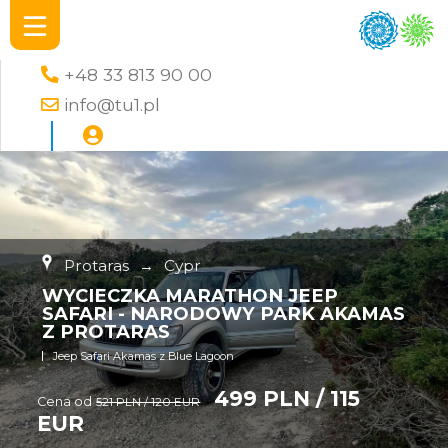
+48 33 813 90 00
info@tu1.pl
Protaras
→
Cypr
WYCIECZKA MARATHON JEEP
SAFARI - NARODOWY PARK AKAMAS
Z PROTARAS
Jeep Safari Akamas z Blue Lagoon
499 PLN / 115
Cena od
521 PLN / 120 EUR
EUR