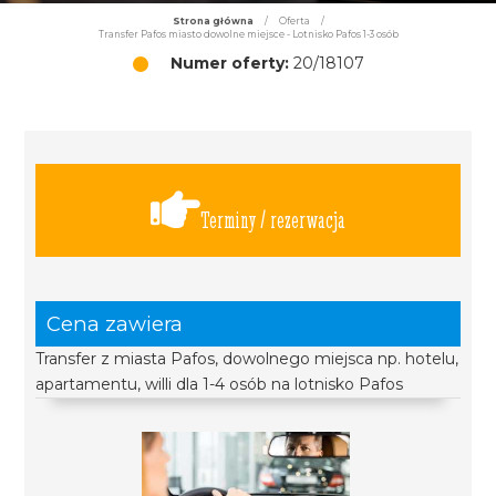
Strona główna
/
Oferta
/
Transfer Pafos miasto dowolne miejsce - Lotnisko Pafos 1-3 osób
Numer oferty:
20/18107
Terminy / rezerwacja
Cena zawiera
Transfer z miasta Pafos, dowolnego miejsca np. hotelu,
apartamentu, willi dla 1-4 osób na lotnisko Pafos