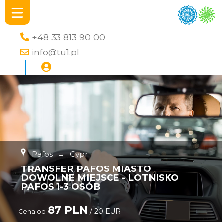
+48 33 813 90 00
info@tu1.pl
Pafos
→
Cypr
TRANSFER PAFOS MIASTO
DOWOLNE MIEJSCE - LOTNISKO
PAFOS 1-3 OSÓB
87 PLN
/ 20 EUR
Cena od