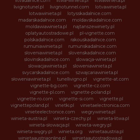
litvadalnice.com
litwa-winieta.pl
litwawinieta.pl
livignotunel.pl
livignotunnel.com
lotvawinieta.pl
lotwawinieta.pl
lotysskadalnice.com
madarskadalnice.com
moldavskadalnice.com
moldawiawinieta.pl
najtanszewiniety.pl
oplatyautostradowe.pl
pl-vignette.com
polskadalnice.com
rakouskadalnice.com
rumuniawinieta.pl
rumunskadalnice.com
sloveniawinieta.pl
slovenskadalnice.com
slovinskadalnice.com
slowacja-winieta.pl
slowacjawinieta.pl
sloweniawinieta.pl
svycarskadalnice.com
szwajcariawinieta.pl
słoweniawinieta.pl
tunellivigno.pl
vignette-at.com
vignette-bg.com
vignette-cz.com
vignette-pl.com
vignette-poland.pl
vignette-ro.com
vignette-si.com
vignette.pl
vignettepoland.pl
vinetki.pl
vinietaelectronica.com
vinieteelectronice.com
wegrywinieta.pl
winieta-austria.pl
winieta-czechy.pl
winieta-litwa.pl
winieta-słowacja.pl
winieta-wegry.pl
winieta-węgry.pl
winieta.org
winietaaustria.pl
winietaaustriaonline.pl
winietaautostradowa.pl