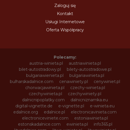
Zaloguj się
Kontakt
Usługi Internetowe
Oferta Współpracy
Polecamy:
austria-winieta.pl
austriawinieta.pl
bilet-autostradowy.pl
bilety-autostradowe.pl
bulgariawienieta.pl
bulgariawinieta.pl
bulharskadalnice.com
cenawiniety.pl
cenywiniet.pl
chorwacjawinieta.pl
czechy-winieta.pl
czechywinieta.pl
czechywiniety.pl
dalnicnipoplatky.com
dalnicniznamka.eu
digital-vignette.de
e-vignette.pl
e-winieta.eu
edalnice.org
edalnice.pl
electronicavinieta.com
electroniceviniete.com
estoniawinieta.pl
estonskadalnice.com
ewinieta.pl
info365.pl