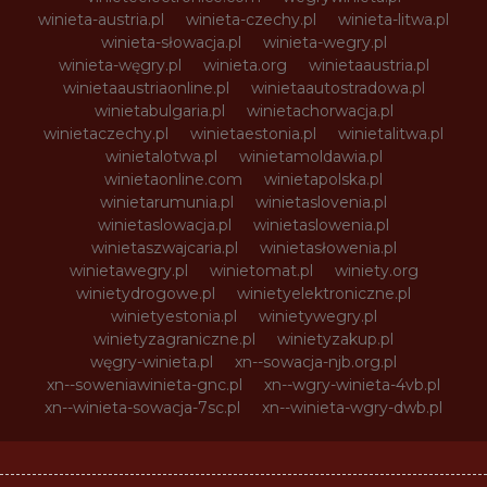
winieta-austria.pl
winieta-czechy.pl
winieta-litwa.pl
winieta-słowacja.pl
winieta-wegry.pl
winieta-węgry.pl
winieta.org
winietaaustria.pl
winietaaustriaonline.pl
winietaautostradowa.pl
winietabulgaria.pl
winietachorwacja.pl
winietaczechy.pl
winietaestonia.pl
winietalitwa.pl
winietalotwa.pl
winietamoldawia.pl
winietaonline.com
winietapolska.pl
winietarumunia.pl
winietaslovenia.pl
winietaslowacja.pl
winietaslowenia.pl
winietaszwajcaria.pl
winietasłowenia.pl
winietawegry.pl
winietomat.pl
winiety.org
winietydrogowe.pl
winietyelektroniczne.pl
winietyestonia.pl
winietywegry.pl
winietyzagraniczne.pl
winietyzakup.pl
węgry-winieta.pl
xn--sowacja-njb.org.pl
xn--soweniawinieta-gnc.pl
xn--wgry-winieta-4vb.pl
xn--winieta-sowacja-7sc.pl
xn--winieta-wgry-dwb.pl