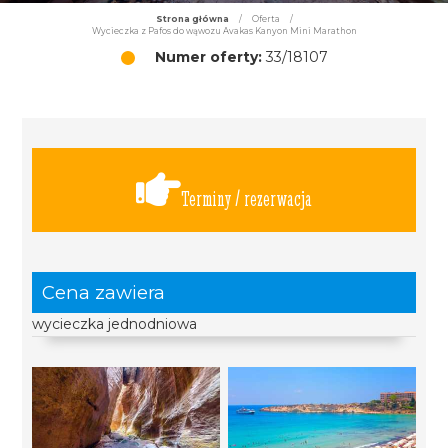
Strona główna
/
Oferta
/
Wycieczka z Pafos do wąwozu Avakas Kanyon Mini Marathon
Numer oferty:
33/18107
Terminy / rezerwacja
Cena zawiera
wycieczka jednodniowa