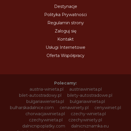
Destynacje
Polityka Prywatności
Regulamin strony
Zaloguj się
Kontakt
Usługi Internetowe
Oferta Współpracy
Polecamy:
austria-winieta.pl
austriawinieta.pl
bilet-autostradowy.pl
bilety-autostradowe.pl
bulgariawienieta.pl
bulgariawinieta.pl
bulharskadalnice.com
cenawiniety.pl
cenywiniet.pl
chorwacjawinieta.pl
czechy-winieta.pl
czechywinieta.pl
czechywiniety.pl
dalnicnipoplatky.com
dalnicniznamka.eu