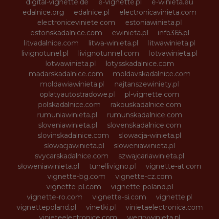
digital-vignette.de
e-vignette.pl
e-winieta.eu
edalnice.org
edalnice.pl
electronicavinieta.com
electroniceviniete.com
estoniawinieta.pl
estonskadalnice.com
ewinieta.pl
info365.pl
litvadalnice.com
litwa-winieta.pl
litwawinieta.pl
livignotunel.pl
livignotunnel.com
lotvawinieta.pl
lotwawinieta.pl
lotysskadalnice.com
madarskadalnice.com
moldavskadalnice.com
moldawiawinieta.pl
najtanszewiniety.pl
oplatyautostradowe.pl
pl-vignette.com
polskadalnice.com
rakouskadalnice.com
rumuniawinieta.pl
rumunskadalnice.com
sloveniawinieta.pl
slovenskadalnice.com
slovinskadalnice.com
slowacja-winieta.pl
slowacjawinieta.pl
sloweniawinieta.pl
svycarskadalnice.com
szwajcariawinieta.pl
słoweniawinieta.pl
tunellivigno.pl
vignette-at.com
vignette-bg.com
vignette-cz.com
vignette-pl.com
vignette-poland.pl
vignette-ro.com
vignette-si.com
vignette.pl
vignettepoland.pl
vinetki.pl
vinietaelectronica.com
vinieteelectronice.com
wegrywinieta.pl