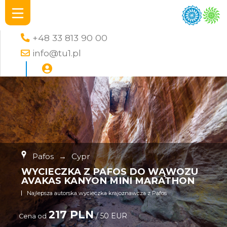
+48 33 813 90 00
info@tu1.pl
Pafos
→
Cypr
WYCIECZKA Z PAFOS DO WĄWOZU
AVAKAS KANYON MINI MARATHON
Najlepsza autorska wycieczka krajoznawcza z Pafos
217 PLN
/ 50 EUR
Cena od