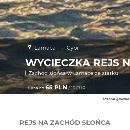
Larnaca
→
Cypr
WYCIECZKA REJS 
Zachód słońca w Larnace ze statku
65 PLN
/ 15 EUR
Cena od
Strona główna
REJS NA ZACHÓD SŁOŃCA