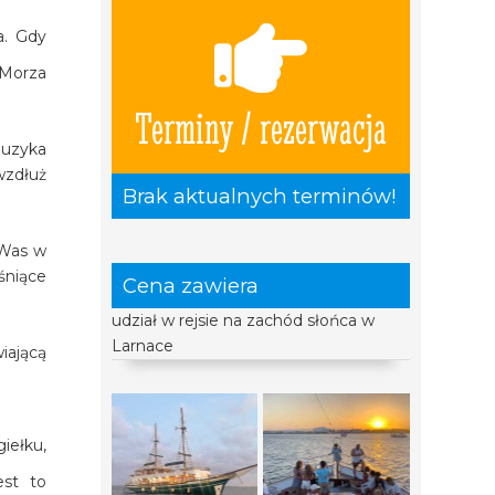
a. Gdy
 Morza
Terminy / rezerwacja
muzyka
wzdłuż
Brak aktualnych terminów!
 Was w
śniące
Cena zawiera
udział w rejsie na zachód słońca w
Larnace
iającą
iełku,
est to