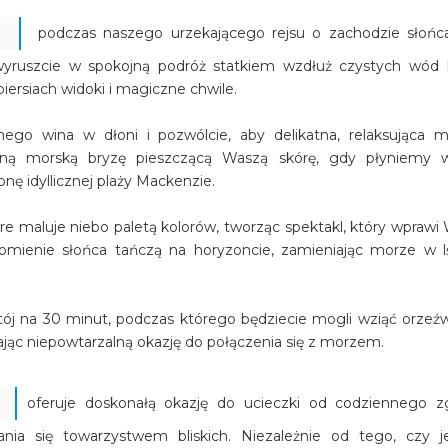
podczas naszego urzekającego rejsu o zachodzie słońc
 wyruszcie w spokojną podróż statkiem wzdłuż czystych wód
iersiach widoki i magiczne chwile.
onego wina w dłoni i pozwólcie, aby delikatna, relaksująca 
atną morską bryzę pieszczącą Waszą skórę, gdy płyniemy 
nę idyllicznej plaży Mackenzie.
re maluje niebo paletą kolorów, tworząc spektakl, który wprawi
omienie słońca tańczą na horyzoncie, zamieniając morze w l
j na 30 minut, podczas którego będziecie mogli wziąć orzeźw
ając niepowtarzalną okazję do połączenia się z morzem.
oferuje doskonałą okazję do ucieczki od codziennego zg
ania się towarzystwem bliskich. Niezależnie od tego, czy j