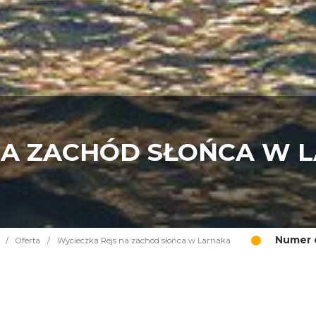
NA ZACHÓD SŁOŃCA W 
Numer o
/
Oferta
/
Wycieczka Rejs na zachód słońca w Larnaka