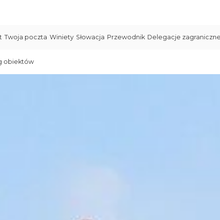
t
Twoja poczta
Winiety
Słowacja
Przewodnik
Delegacje zagraniczn
g obiektów