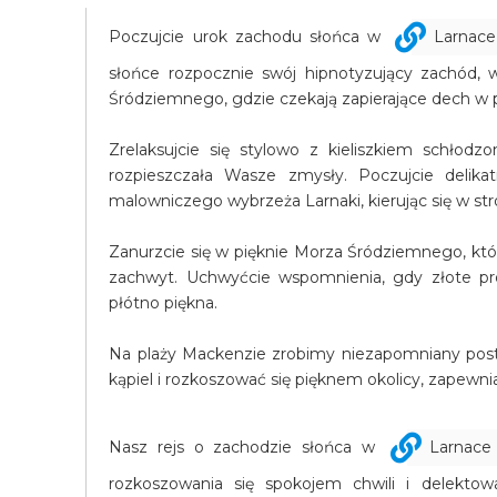
Poczujcie urok zachodu słońca w
Larnace
słońce rozpocznie swój hipnotyzujący zachód,
Śródziemnego, gdzie czekają zapierające dech w p
Zrelaksujcie się stylowo z kieliszkiem schłodz
rozpieszczała Wasze zmysły. Poczujcie delik
malowniczego wybrzeża Larnaki, kierując się w stro
Zanurzcie się w pięknie Morza Śródziemnego, któ
zachwyt. Uchwyćcie wspomnienia, gdy złote pr
płótno piękna.
Na plaży Mackenzie zrobimy niezapomniany postó
kąpiel i rozkoszować się pięknem okolicy, zapewni
Nasz rejs o zachodzie słońca w
Larnace
rozkoszowania się spokojem chwili i delektow