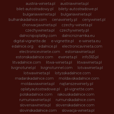
austria-winieta.pl
austriawinieta.pl
bilet-autostradowy.pl
bilety-autostradowe.pl
bulgariawienieta.pl
bulgariawinieta.pl
bulharskadalnice.com
cenawiniety.pl
cenywiniet.pl
chorwacjawinieta.pl
czechy-winieta.pl
czechywinieta.pl
czechywiniety.pl
dalnicnipoplatky.com
dalnicniznamka.eu
digital-vignette.de
e-vignette.pl
e-winieta.eu
edalnice.org
edalnice.pl
electronicavinieta.com
electroniceviniete.com
estoniawinieta.pl
estonskadalnice.com
ewinieta.pl
info365.pl
litvadalnice.com
litwa-winieta.pl
litwawinieta.pl
livignotunel.pl
livignotunnel.com
lotvawinieta.pl
lotwawinieta.pl
lotysskadalnice.com
madarskadalnice.com
moldavskadalnice.com
moldawiawinieta.pl
najtanszewiniety.pl
oplatyautostradowe.pl
pl-vignette.com
polskadalnice.com
rakouskadalnice.com
rumuniawinieta.pl
rumunskadalnice.com
sloveniawinieta.pl
slovenskadalnice.com
slovinskadalnice.com
slowacja-winieta.pl