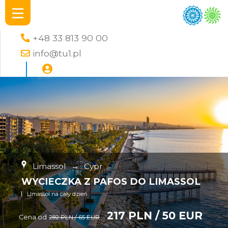
+48 33 813 90 00
info@tu1.pl
Limassol
→
Cypr
WYCIECZKA Z PAFOS DO LIMASSOL
LImassol na cały dzień
217 PLN / 50 EUR
Cena od
282 PLN / 65 EUR