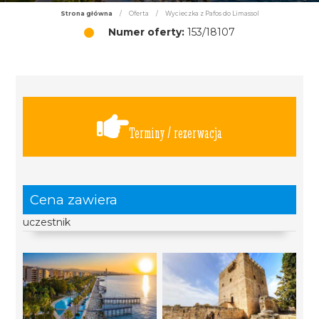
Strona główna
/
Oferta
/
Wycieczka z Pafos do Limassol
Numer oferty:
153/18107
Terminy / rezerwacja
Cena zawiera
uczestnik