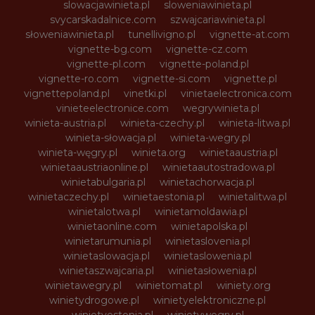
slowacjawinieta.pl
sloweniawinieta.pl
svycarskadalnice.com
szwajcariawinieta.pl
słoweniawinieta.pl
tunellivigno.pl
vignette-at.com
vignette-bg.com
vignette-cz.com
vignette-pl.com
vignette-poland.pl
vignette-ro.com
vignette-si.com
vignette.pl
vignettepoland.pl
vinetki.pl
vinietaelectronica.com
vinieteelectronice.com
wegrywinieta.pl
winieta-austria.pl
winieta-czechy.pl
winieta-litwa.pl
winieta-słowacja.pl
winieta-wegry.pl
winieta-węgry.pl
winieta.org
winietaaustria.pl
winietaaustriaonline.pl
winietaautostradowa.pl
winietabulgaria.pl
winietachorwacja.pl
winietaczechy.pl
winietaestonia.pl
winietalitwa.pl
winietalotwa.pl
winietamoldawia.pl
winietaonline.com
winietapolska.pl
winietarumunia.pl
winietaslovenia.pl
winietaslowacja.pl
winietaslowenia.pl
winietaszwajcaria.pl
winietasłowenia.pl
winietawegry.pl
winietomat.pl
winiety.org
winietydrogowe.pl
winietyelektroniczne.pl
winietyestonia.pl
winietywegry.pl