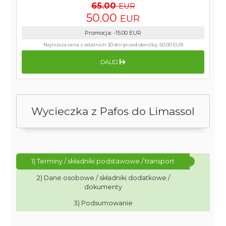
65.00
EUR
50.00
EUR
Promocja
:
-15.00
EUR
Najniższa cena z ostatnich 30 dni przed obniżką:
50.00 EUR
DALEJ
Wycieczka z Pafos do Limassol
1) Terminy / składniki podstawowe / transport
2) Dane osobowe / składniki dodatkowe /
dokumenty
3) Podsumowanie