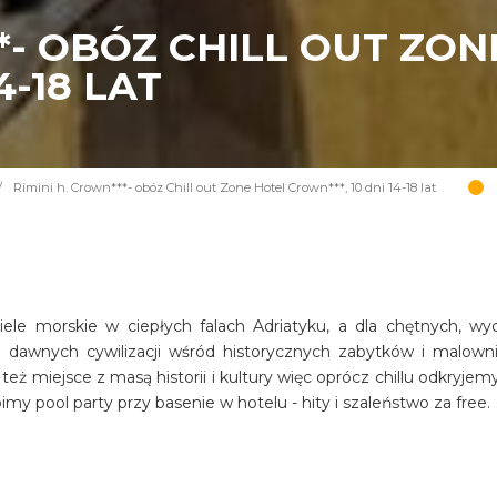
**- OBÓZ CHILL OUT ZO
4-18 LAT
/
Rimini h. Crown***- obóz Chill out Zone Hotel Crown***, 10 dni 14-18 lat
piele morskie w ciepłych falach Adriatyku, a dla chętnych, wyc
c dawnych cywilizacji wśród historycznych zabytków i malown
eż miejsce z masą historii i kultury więc oprócz chillu odkryjem
my pool party przy basenie w hotelu - hity i szaleństwo za free.