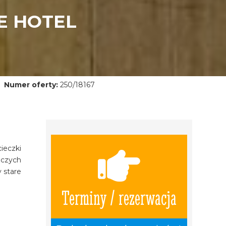
NE HOTEL
Numer oferty:
250/18167
ieczki
iczych
y stare
Terminy / rezerwacja