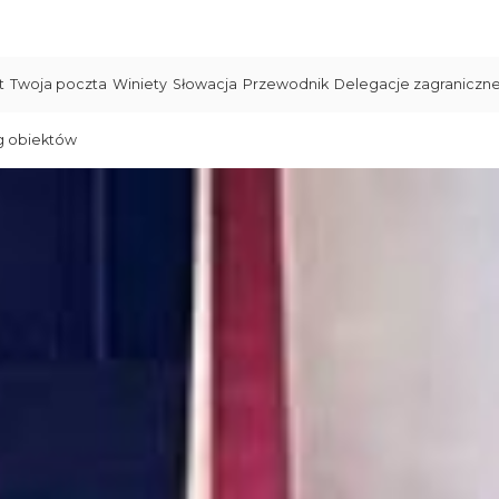
t
Twoja poczta
Winiety
Słowacja
Przewodnik
Delegacje zagraniczn
g obiektów