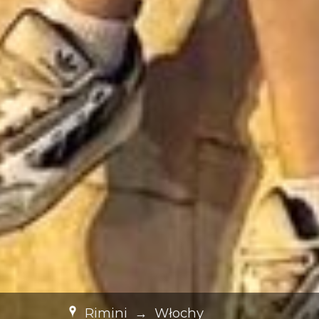
Rimini
→
Włochy