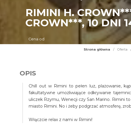
RIMINI H. CROWN*
CROWN***, 10 DNI 1
Cena od
Strona główna
/
Oferta
OPIS
Chill out w Rimini to pełen luz, plażowanie, ką
fakultatywne umożliwiające odkrywanie tajemni
uliczek Rzymu, Wenecji czy San Marino. Rimini to t
miasto Rimini. No i żeby podgrzać atmosferę, zrobi
Włączcie relax z nami w Rimini!