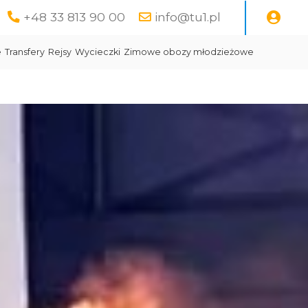
+48 33 813 90 00
info@tu1.pl
e
Transfery
Rejsy
Wycieczki
Zimowe obozy młodzieżowe