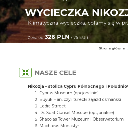
WYCIECZKA NIKOZ
Klimatyczna wycieczka, cofamy się w pr
326 PLN
/ 75 EUR
Cena od
Strona główna
NASZE CELE
Nikozja - stolica Cypru Północnego i Połudn
Cyprus Museum (opcjonalnie)
Buyuk Han, czyli turecki zajazd osmański
Ledra Strreet
Dr. Suat Günsel Mosque (opcjonalnie)
Shacolas Tower Muzeum i Obserwatorium
Machairas Monastyr