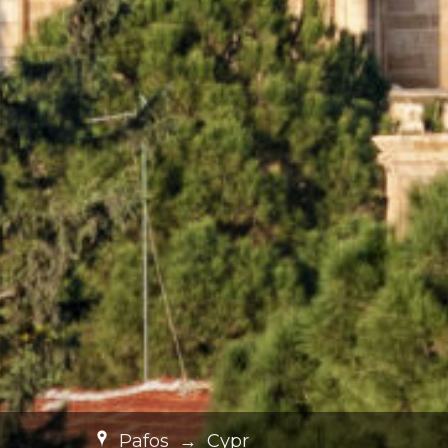
Pafos
→
Cypr