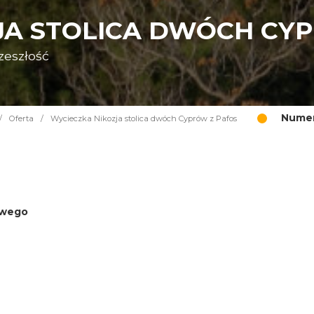
JA STOLICA DWÓCH CY
zeszłość
Numer
/
Oferta
/
Wycieczka Nikozja stolica dwóch Cyprów z Pafos
iowego