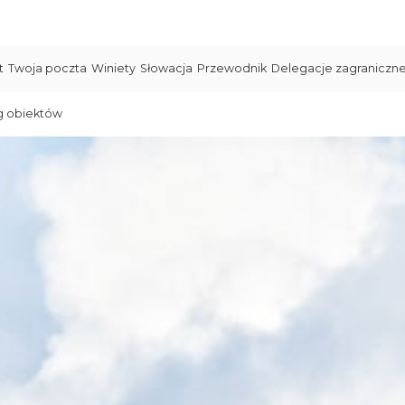
t
Twoja poczta
Winiety
Słowacja
Przewodnik
Delegacje zagraniczn
g obiektów